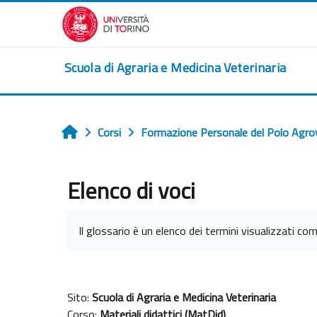
Vai al contenuto principale
Scuola di Agraria e Medicina Veterinaria
Corsi
Formazione Personale del Polo Agro
Home
Elenco di voci
Aggregazione dei criteri
Il glossario è un elenco dei termini visualizzati com
Sito:
Scuola di Agraria e Medicina Veterinaria
Corso:
Materiali didattici (MatDid)