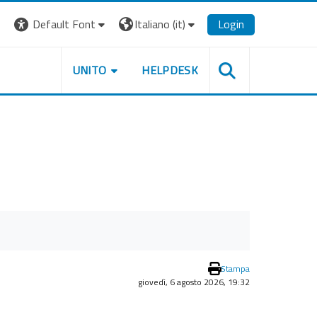
Default Font
Italiano ‎(it)‎
Login
UNITO
HELPDESK
Stampa
giovedì, 6 agosto 2026, 19:32