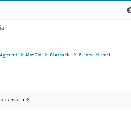
ia
 Agrovet
MatDid
Glossario
Elenco di voci
zati come link
a