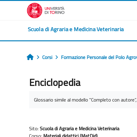
Vai al contenuto principale
Scuola di Agraria e Medicina Veterinaria
Corsi
Formazione Personale del Polo Agro
Home
Enciclopedia
Aggregazione dei criteri
Glossario simile al modello "Completo con autore”
Sito:
Scuola di Agraria e Medicina Veterinaria
Corso:
Materiali didattici (MatDid)