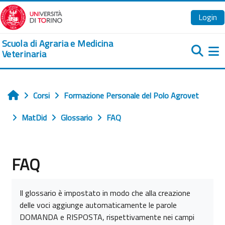
Vai al contenuto principale
Login
Scuola di Agraria e Medicina
Veterinaria
Pa
Corsi
Formazione Personale del Polo Agrovet
Home
MatDid
Glossario
FAQ
FAQ
Aggregazione dei criteri
Il glossario è impostato in modo che alla creazione
delle voci aggiunge automaticamente le parole
DOMANDA e RISPOSTA, rispettivamente nei campi