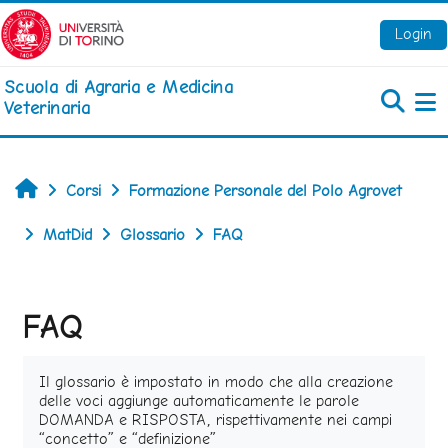
Vai al contenuto principale
Login
Scuola di Agraria e Medicina
Veterinaria
Pa
Home
Corsi
Formazione Personale del Polo Agrovet
MatDid
Glossario
FAQ
FAQ
Aggregazione dei criteri
Il glossario è impostato in modo che alla creazione
delle voci aggiunge automaticamente le parole
DOMANDA e RISPOSTA, rispettivamente nei campi
“concetto” e “definizione”