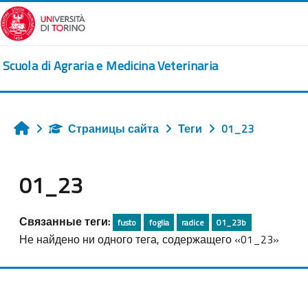
Перейти к основному содержанию
Scuola di Agraria e Medicina Veterinaria
Страницы сайта
Теги
01_23
Главная
01_23
Связанные теги:
fusto
foglia
radice
01_23b
Не найдено ни одного тега, содержащего «01_23»