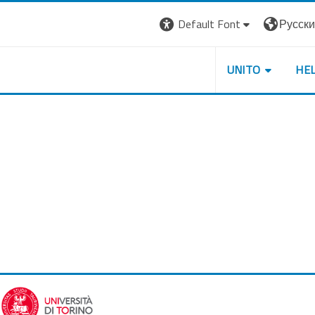
Default Font
Русский 
UNITO
HE