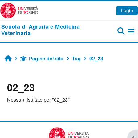
Vai al contenuto principale
Login
Scuola di Agraria e Medicina
Veterinaria
Pa
Pagine del sito
Tag
02_23
Home
02_23
Nessun risultato per "02_23"
Apr