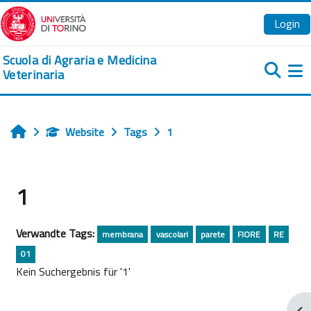
Zum Hauptinhalt
Login
Scuola di Agraria e Medicina
Veterinaria
We
Website
Tags
1
Startseite
1
Verwandte Tags:
membrana
vascolari
parete
FIORE
RE
01
Kein Suchergebnis für '1'
Blo