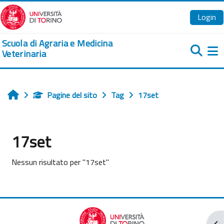
Vai al contenuto principale
Login
Scuola di Agraria e Medicina
Veterinaria
Pa
Pagine del sito
Tag
17set
Home
17set
Nessun risultato per "17set"
Apr