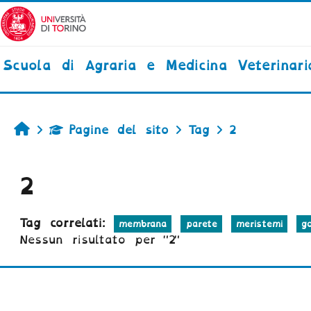
Vai al contenuto principale
Scuola di Agraria e Medicina Veterinari
Home
Pagine del sito
Tag
2
2
Tag correlati:
membrana
parete
meristemi
go
Nessun risultato per "2"