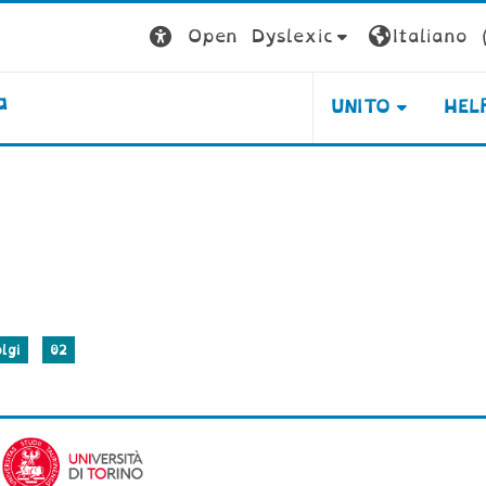
Open Dyslexic
Italiano ‎(
a
UNITO
HEL
lgi
02