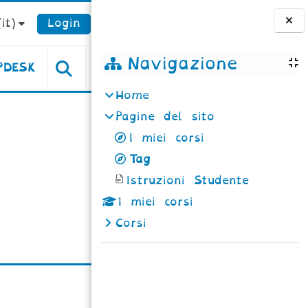
it)‎
Login
Blocchi
Navigazione
PDESK
Home
Pagine del sito
I miei corsi
Tag
Istruzioni Studente
I miei corsi
Corsi