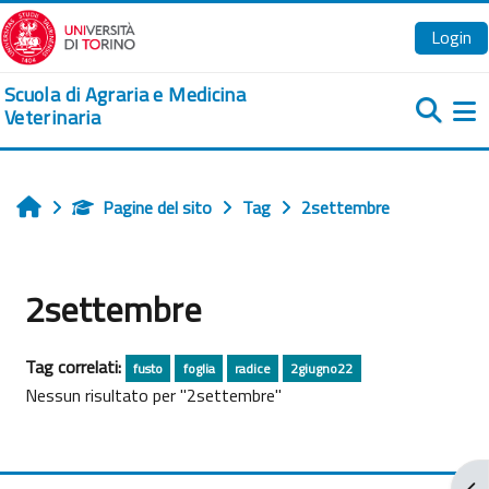
Vai al contenuto principale
Login
Scuola di Agraria e Medicina
Veterinaria
Pa
Pagine del sito
Tag
2settembre
Home
2settembre
Tag correlati:
fusto
foglia
radice
2giugno22
Nessun risultato per "2settembre"
Apr