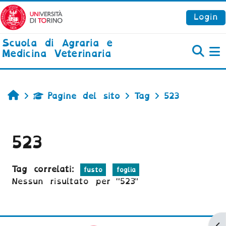
Vai al contenuto principale
Login
Scuola di Agraria e
Medicina Veterinaria
P
Home
Pagine del sito
Tag
523
523
Tag correlati:
fusto
foglia
Nessun risultato per "523"
Ap