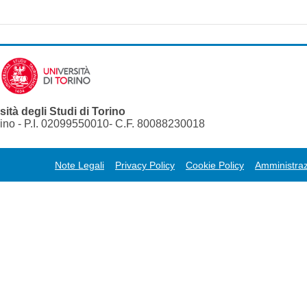
sità degli Studi di Torino
orino - P.I. 02099550010- C.F. 80088230018
Note Legali
Privacy Policy
Cookie Policy
Amministraz