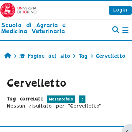
Vai al contenuto principale
Login
Scuola di Agraria e
Medicina Veterinaria
P
Home
Pagine del sito
Tag
Cervelletto
Cervelletto
Tag correlati:
Mesencefalo
c
Nessun risultato per "Cervelletto"
Ap