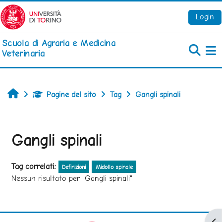
Vai al contenuto principale
Login
Scuola di Agraria e Medicina
Veterinaria
Pa
Home
Pagine del sito
Tag
Gangli spinali
Gangli spinali
Tag correlati:
Definizioni
Midollo spinale
Nessun risultato per "Gangli spinali"
Apr