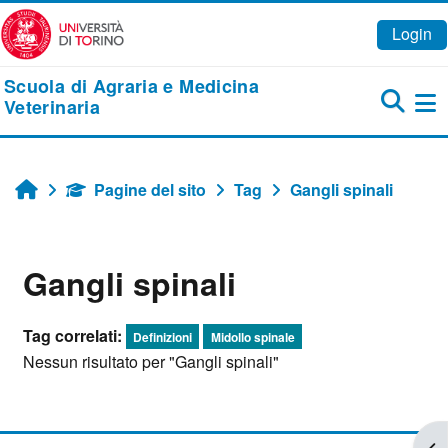
Vai al contenuto principale
Login
Scuola di Agraria e Medicina
Veterinaria
Pa
Pagine del sito
Tag
Gangli spinali
Home
Gangli spinali
Tag correlati:
Definizioni
Midollo spinale
Nessun risultato per "Gangli spinali"
Apr