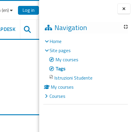
‎(en)‎
Log in
Blocks
Navigation
LPDESK
Home
Site pages
My courses
Tags
Istruzioni Studente
My courses
Courses