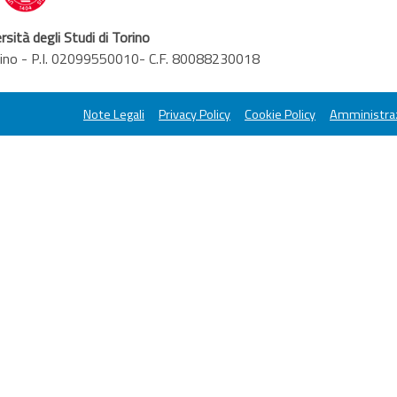
rsità degli Studi di Torino
orino - P.I. 02099550010- C.F. 80088230018
Note Legali
Privacy Policy
Cookie Policy
Amministraz