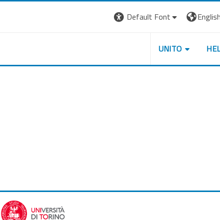
Default Font
English 
UNITO
HE