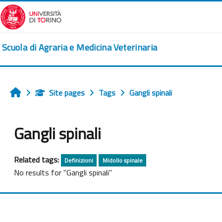
Skip to main content
Scuola di Agraria e Medicina Veterinaria
Site pages
Tags
Gangli spinali
Home
Gangli spinali
Related tags:
Definizioni
Midollo spinale
No results for "Gangli spinali"