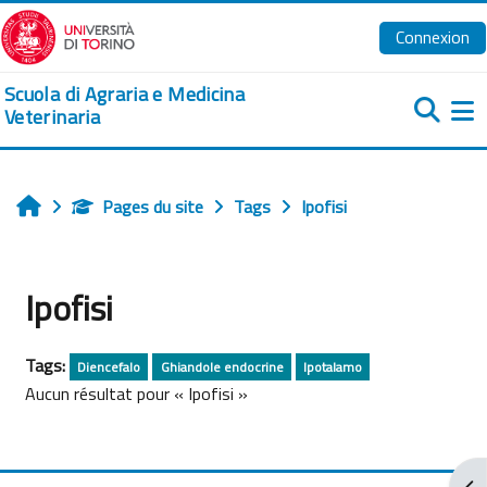
Passer au contenu principal
Connexion
Scuola di Agraria e Medicina
Veterinaria
Pa
Pages du site
Tags
Ipofisi
Accueil
Ipofisi
Tags:
Diencefalo
Ghiandole endocrine
Ipotalamo
Aucun résultat pour « Ipofisi »
Ouv