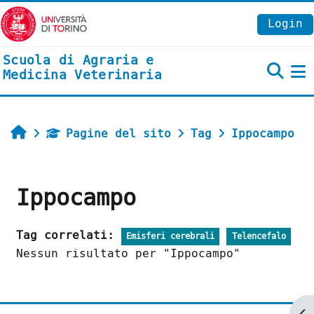
Vai al contenuto principale
Login
Scuola di Agraria e
Medicina Veterinaria
P
Home
Pagine del sito
Tag
Ippocampo
Ippocampo
Tag correlati:
Emisferi cerebrali
Telencefalo
Nessun risultato per "Ippocampo"
Ap