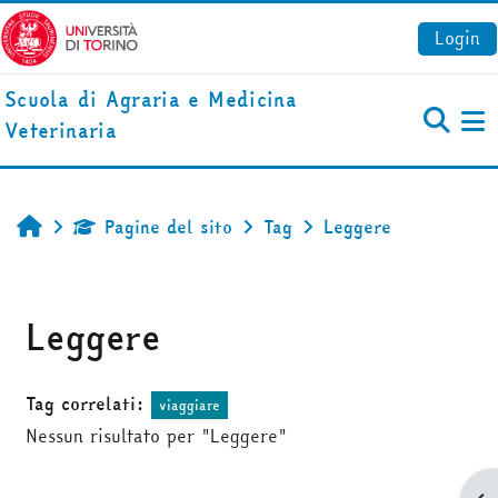
Vai al contenuto principale
Login
Scuola di Agraria e Medicina
Veterinaria
Pa
Pagine del sito
Tag
Leggere
Home
Leggere
Tag correlati:
viaggiare
Nessun risultato per "Leggere"