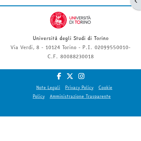
Apr
Università degli Studi di Torino
Via Verdi, 8 - 10124 Torino - P.I. 02099550010-
C.F. 80088230018
Note Legali
Privacy Policy
Cookie
Policy
Amministrazione Trasparente