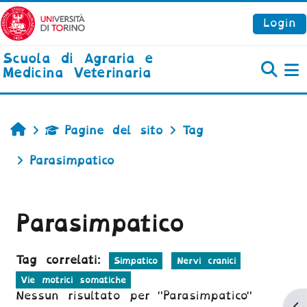
Vai al contenuto principale
Login
Scuola di Agraria e
Medicina Veterinaria
P
Home
Pagine del sito
Tag
Parasimpatico
Parasimpatico
Tag correlati:
Simpatico
Nervi cranici
Vie motrici somatiche
Nessun risultato per "Parasimpatico"
Ap