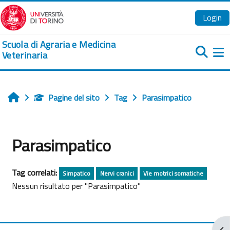
Vai al contenuto principale
Login
Scuola di Agraria e Medicina
Veterinaria
Pa
Pagine del sito
Tag
Parasimpatico
Home
Parasimpatico
Tag correlati:
Simpatico
Nervi cranici
Vie motrici somatiche
Nessun risultato per "Parasimpatico"
Apr