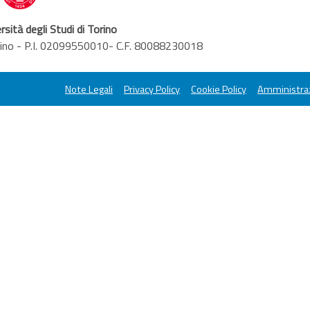
rsità degli Studi di Torino
orino - P.I. 02099550010- C.F. 80088230018
Note Legali
Privacy Policy
Cookie Policy
Amministraz