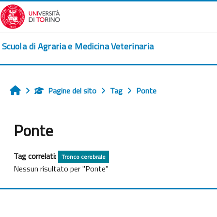
Vai al contenuto principale
Scuola di Agraria e Medicina Veterinaria
Pagine del sito
Tag
Ponte
Home
Ponte
Tag correlati:
Tronco cerebrale
Nessun risultato per "Ponte"