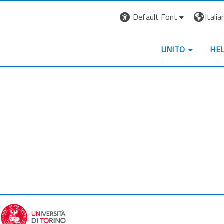
Default Font
Italian
UNITO
HE