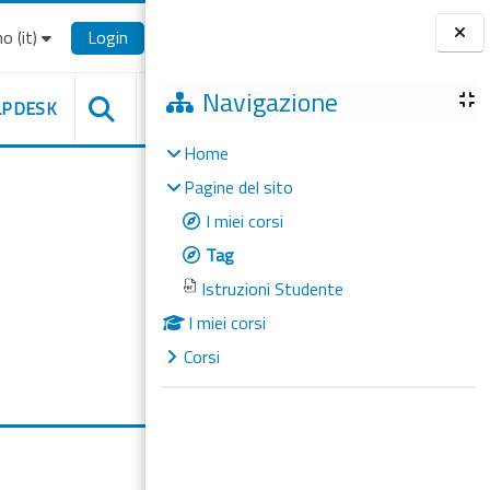
o ‎(it)‎
Login
Blocchi
Navigazione
LPDESK
Home
Pagine del sito
I miei corsi
Tag
Istruzioni Studente
I miei corsi
Corsi