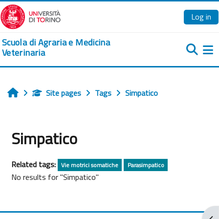
Skip to main content
Log in
Scuola di Agraria e Medicina
Veterinaria
Si
Site pages
Tags
Simpatico
Home
Simpatico
Related tags:
Vie motrici somatiche
Parasimpatico
No results for "Simpatico"
Ope