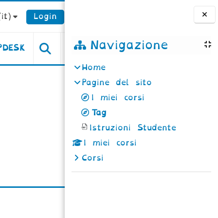
it)‎
Login
Blocchi
Navigazione
PDESK
Home
Pagine del sito
I miei corsi
Tag
Istruzioni Studente
I miei corsi
Corsi