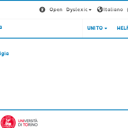
Open Dyslexic
Italiano ‎(
a
UNITO
HEL
igia