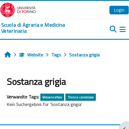
Zum Hauptinhalt
Login
Scuola di Agraria e Medicina
Veterinaria
We
Website
Tags
Sostanza grigia
Startseite
Sostanza grigia
Verwandte Tags:
Mesencefalo
Tronco cerebrale
Kein Suchergebnis für 'Sostanza grigia'
Blo