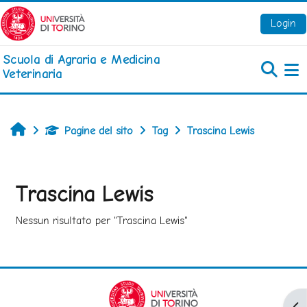
Vai al contenuto principale
Login
Scuola di Agraria e Medicina
Veterinaria
Pa
Home
Pagine del sito
Tag
Trascina Lewis
Trascina Lewis
Nessun risultato per "Trascina Lewis"
Apr