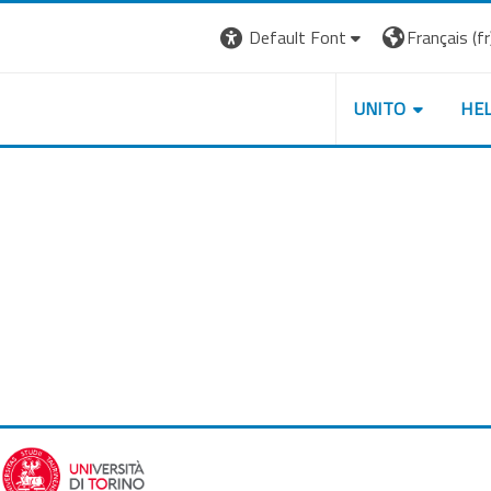
Default Font
Français ‎(fr)
UNITO
HE