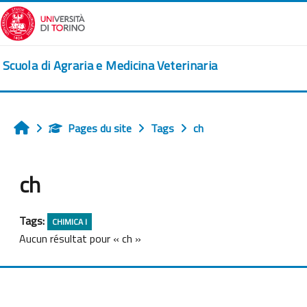
Passer au contenu principal
Scuola di Agraria e Medicina Veterinaria
Pages du site
Tags
ch
Accueil
ch
Tags:
CHIMICA I
Aucun résultat pour « ch »