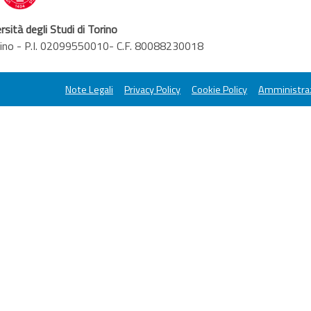
rsità degli Studi di Torino
orino - P.I. 02099550010- C.F. 80088230018
Note Legali
Privacy Policy
Cookie Policy
Amministraz