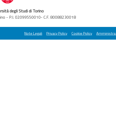
rsità degli Studi di Torino
orino - P.I. 02099550010- C.F. 80088230018
Note Legali
Privacy Policy
Cookie Policy
Amministraz