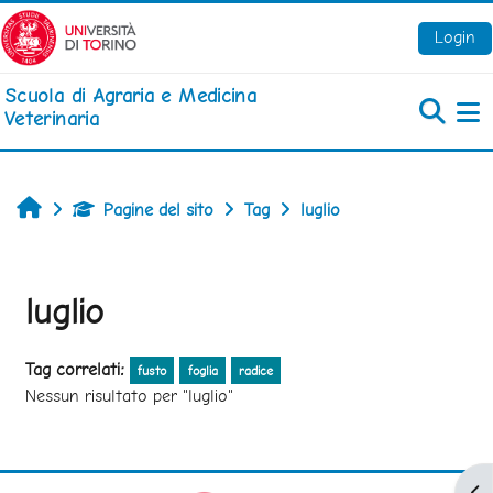
Vai al contenuto principale
Login
Scuola di Agraria e Medicina
Veterinaria
Pa
Home
Pagine del sito
Tag
luglio
luglio
Tag correlati:
fusto
foglia
radice
Nessun risultato per "luglio"
Apr