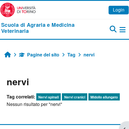
Vai al contenuto principale
Login
Scuola di Agraria e Medicina
Veterinaria
Pa
Pagine del sito
Tag
nervi
Home
nervi
Tag correlati:
Nervi spinali
Nervi cranici
Midollo allungato
Nessun risultato per "nervi"
Apr