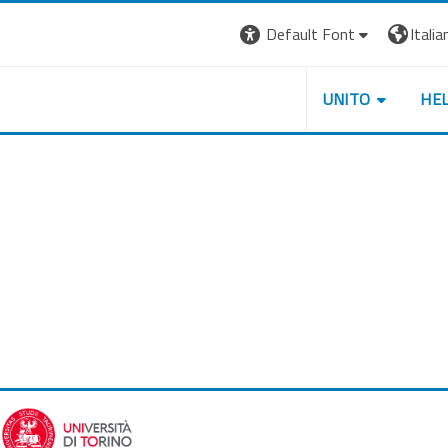
Default Font
Italian
UNITO
HE