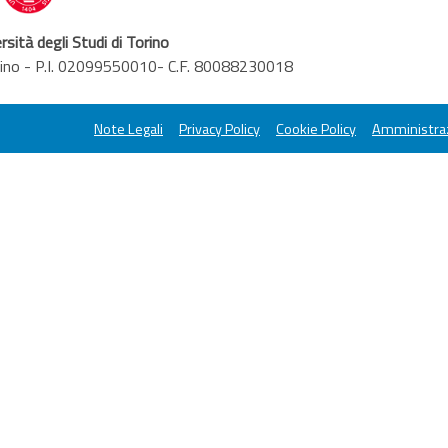
rsità degli Studi di Torino
orino - P.I. 02099550010- C.F. 80088230018
Note Legali
Privacy Policy
Cookie Policy
Amministraz