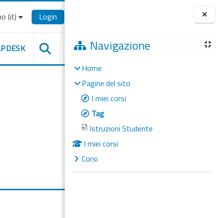
o ‎(it)‎
Login
Blocchi
Navigazione
LPDESK
Home
Pagine del sito
I miei corsi
Tag
Istruzioni Studente
I miei corsi
Corsi