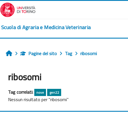
Vai al contenuto principale
Scuola di Agraria e Medicina Veterinaria
Pagine del sito
Tag
ribosomi
Home
ribosomi
Tag correlati:
nove
gen22
Nessun risultato per "ribosomi"