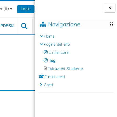
 ‎(it)‎
Login
Blocchi
Navigazione
LPDESK
Home
Pagine del sito
I miei corsi
Tag
Istruzioni Studente
I miei corsi
Corsi