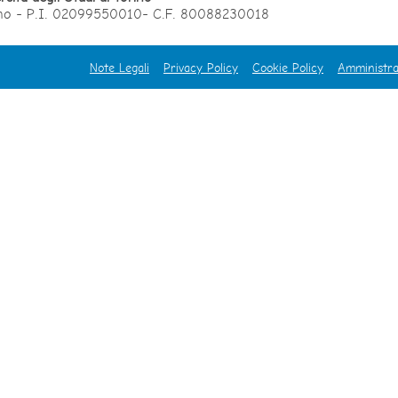
orino - P.I. 02099550010- C.F. 80088230018
Note Legali
Privacy Policy
Cookie Policy
Amministra