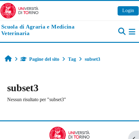
Vai al contenuto principale
Login
Scuola di Agraria e Medicina
Veterinaria
Pa
Home
Pagine del sito
Tag
subset3
subset3
Nessun risultato per "subset3"
Apr