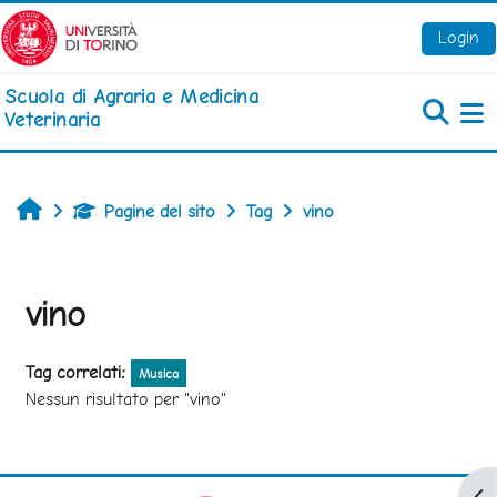
Vai al contenuto principale
Login
Scuola di Agraria e Medicina
Veterinaria
Pa
Home
Pagine del sito
Tag
vino
vino
Tag correlati:
Musica
Nessun risultato per "vino"
Apr