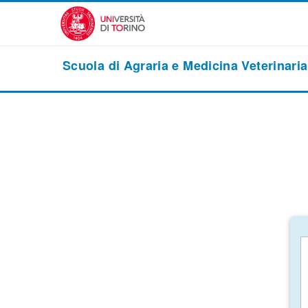
Vai al contenuto principale
Scuola di Agraria e Medicina Veterinaria