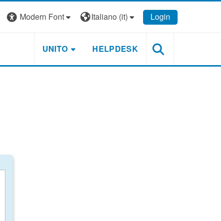
Modern Font
Italiano ‎(it)‎
Login
UNITO
HELPDESK