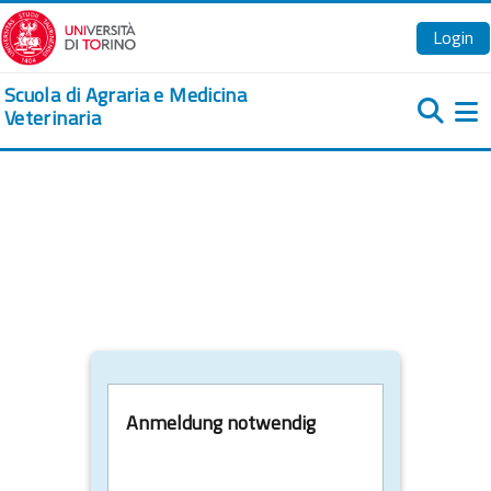
Zum Hauptinhalt
Login
Scuola di Agraria e Medicina
Veterinaria
We
Anmeldung notwendig