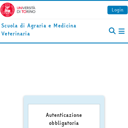
Vai al contenuto principale
Login
Scuola di Agraria e Medicina
Veterinaria
Pa
Autenticazione
obbligatoria