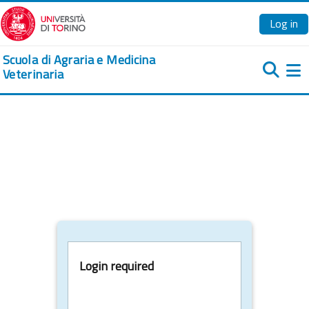
Skip to main content
Log in
Scuola di Agraria e Medicina
Veterinaria
Si
Login required