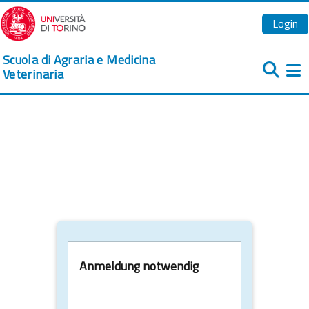
Zum Hauptinhalt
Login
Scuola di Agraria e Medicina
Veterinaria
We
Anmeldung notwendig