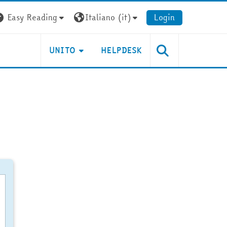
Easy Reading
Italiano ‎(it)‎
Login
UNITO
HELPDESK