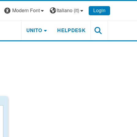
Modern Font
Italiano ‎(it)‎
Login
UNITO
HELPDESK