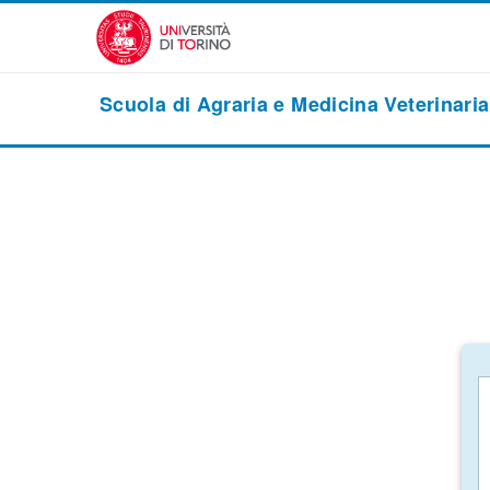
Vai al contenuto principale
Scuola di Agraria e Medicina Veterinaria