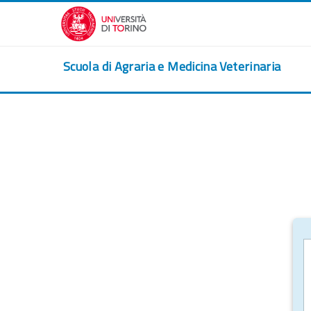
Vai al contenuto principale
Scuola di Agraria e Medicina Veterinaria