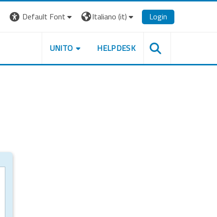
Default Font
Italiano ‎(it)‎
Login
UNITO
HELPDESK