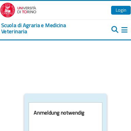
Zum Hauptinhalt
Login
Scuola di Agraria e Medicina
Veterinaria
We
Anmeldung notwendig