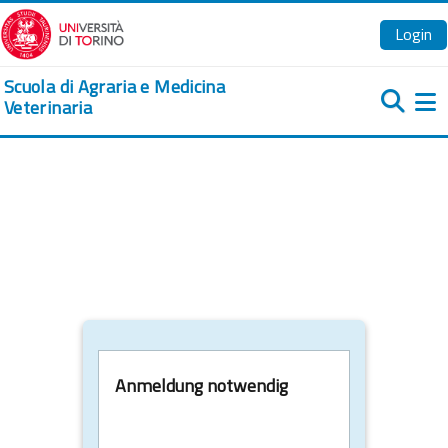
Zum Hauptinhalt
Login
Scuola di Agraria e Medicina
Veterinaria
We
Anmeldung notwendig