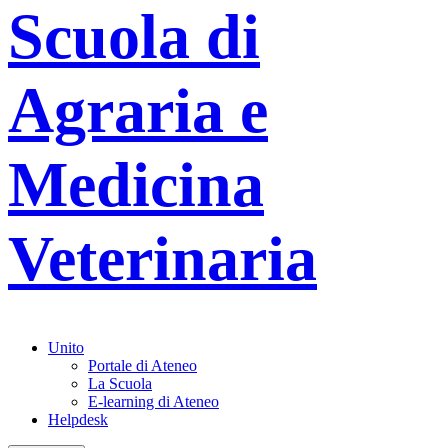
Scuola di
Agraria e
Medicina
Veterinaria
Unito
Portale di Ateneo
La Scuola
E-learning di Ateneo
Helpdesk