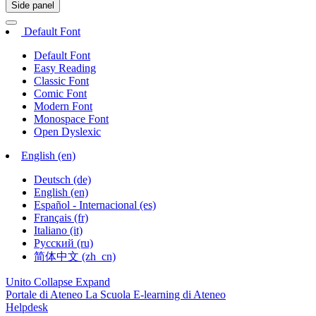
Side panel
Default Font
Default Font
Easy Reading
Classic Font
Comic Font
Modern Font
Monospace Font
Open Dyslexic
English ‎(en)‎
Deutsch ‎(de)‎
English ‎(en)‎
Español - Internacional ‎(es)‎
Français ‎(fr)‎
Italiano ‎(it)‎
Русский ‎(ru)‎
简体中文 ‎(zh_cn)‎
Unito
Collapse
Expand
Portale di Ateneo
La Scuola
E-learning di Ateneo
Helpdesk