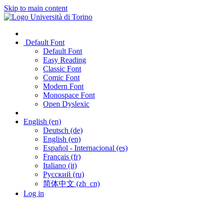
Skip to main content
Default Font
Default Font
Easy Reading
Classic Font
Comic Font
Modern Font
Monospace Font
Open Dyslexic
English ‎(en)‎
Deutsch ‎(de)‎
English ‎(en)‎
Español - Internacional ‎(es)‎
Français ‎(fr)‎
Italiano ‎(it)‎
Русский ‎(ru)‎
简体中文 ‎(zh_cn)‎
Log in