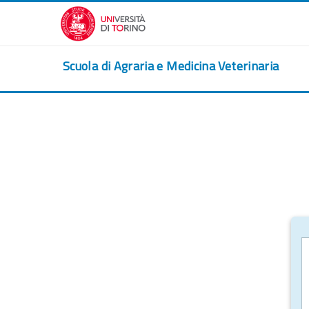
Passer au contenu principal
Scuola di Agraria e Medicina Veterinaria