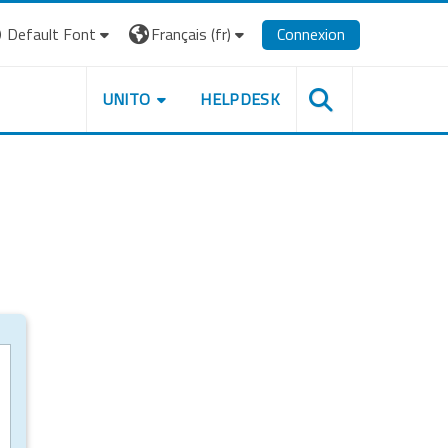
Default Font
Français ‎(fr)‎
Connexion
UNITO
HELPDESK