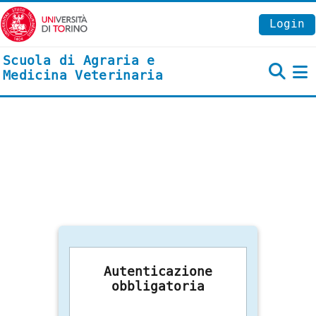
Vai al contenuto principale
Login
Scuola di Agraria e
Medicina Veterinaria
P
Autenticazione
obbligatoria