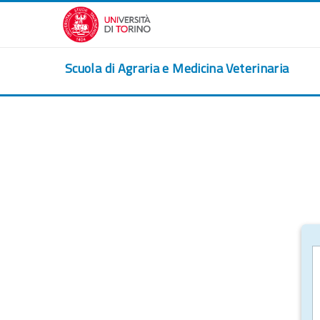
跳到主要内容
Scuola di Agraria e Medicina Veterinaria