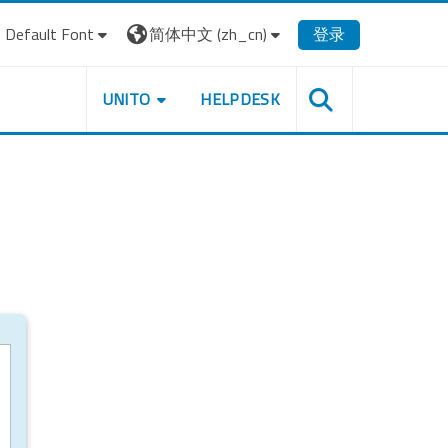
Default Font
简体中文 ‎(zh_cn)‎
登录
UNITO
HELPDESK