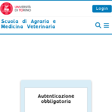
Vai al contenuto principale
Login
Scuola di Agraria e
Medicina Veterinaria
P
Autenticazione
obbligatoria